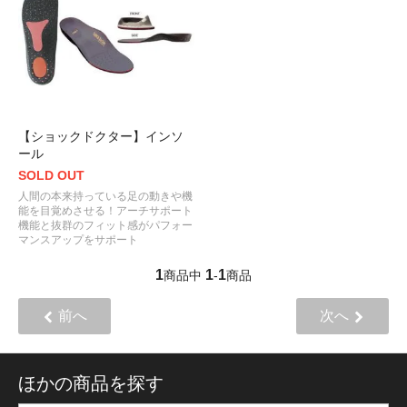
【ショックドクター】インソ
ール
SOLD OUT
人間の本来持っている足の動きや機
能を目覚めさせる！アーチサポート
機能と抜群のフィット感がパフォー
マンスアップをサポート
1
1
1
商品中
-
商品
前へ
次へ
ほかの商品を探す