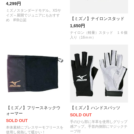
4,299円
ミズノスタンダードモデル。XSサ
イズ～展開でジュニアにもおすす
【ミズノ】ナイロンスタッド
め IRB公認
1,650円
ナイロン（軽量）スタッド １６個
入り（16ｍｍ）
【ミズノ】フリースネックウ
【ミズノ】ハンドスパッツ
ォーマー
SOLD OUT
SOLD OUT
手のひら部に羊革を使用しグリップ
感アップ。手首内側部にマジックテ
本体素材にブレスサーモフリースを
ープ付
使用し発熱して暖かい！