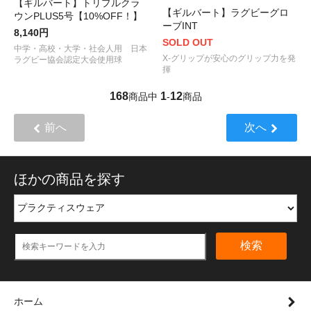
【ギルバート】トリプルクラ
【ギルバート】ラグビーグロ
ウンPLUS5号【10%OFF！】
ーブINT
8,140円
SOLD OUT
中学・高校・大学・社会人用 日本
X-グリップが安心のグリップ力を発
ラグビー協会認定大会使用球
揮
168
1
12
商品中
-
商品
前へ
次へ
ほかの商品を探す
検索
ホーム