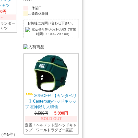
シャツ
…休業日
90円
…発送休業日
 -
イランダー
お気軽にお問い合わせ下さい。
シャツ
30%OFF!!【カンタベリ
ー】Canterburyヘッドキャッ
プ 在庫限り大特価
8,580円
→
5,990円
SOLD OUT
定番！ヘルメット型ヘッドキャ
ップ ワールドラグビー認証
（全5件）