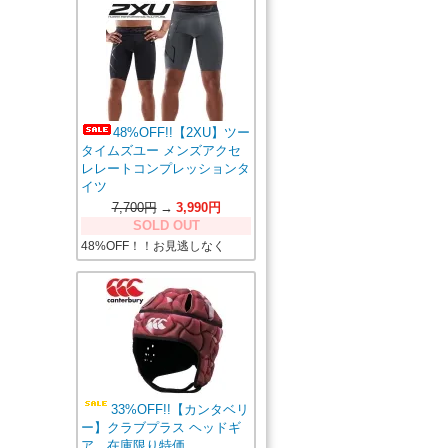
48%OFF!!【2XU】ツー
タイムズユー メンズアクセ
レレートコンプレッションタ
イツ
7,700円
→
3,990円
SOLD OUT
48%OFF！！お見逃しなく
33%OFF!!【カンタベリ
ー】クラブプラス ヘッドギ
ア 在庫限り特価