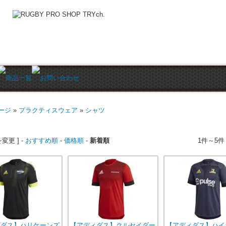
ージ
»
プラクティスウェア
»
シャツ
ツ
変更 ] -
おすすめ順
-
価格順
-
新着順
1件～5件
ィダス】ハリケーンズ
【アディダス】クルセイダー
【アディダス】ハイ