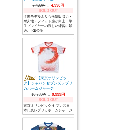
7,480円
→
4,990円
SOLD OUT
従来モデルよりも衝撃吸収力・
耐久性・フィット感が向上！学
生プレイヤーの激しい練習に最
適。IRB公認
【東京オリンピッ
ク】ジャパンセブンズレプリ
カホームジャージ
10,780円
→
9,999円
SOLD OUT
東京オリンピック セブンズ日
本代表レプリカホームジャージ