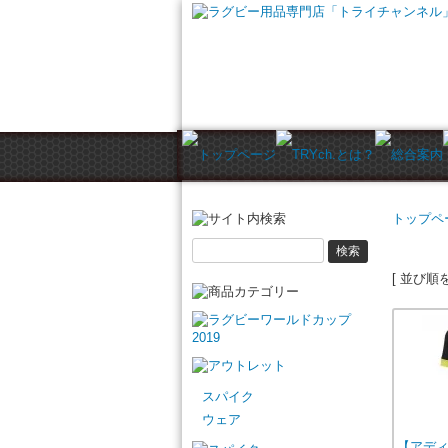
トップペ
シャ
[ 並び順を
スパイク
ウェア
【アデ