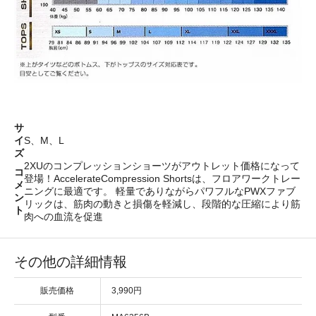
サ
イ
S、M、L
ズ
2XUのコンプレッションショーツがアウトレット価格になって
コ
登場！AccelerateCompression Shortsは、フロアワークトレー
メ
ニングに最適です。 軽量でありながらパワフルなPWXファブ
ン
リックは、筋肉の動きと損傷を軽減し、段階的な圧縮により筋
ト
肉への血流を促進
その他の詳細情報
販売価格
3,990円